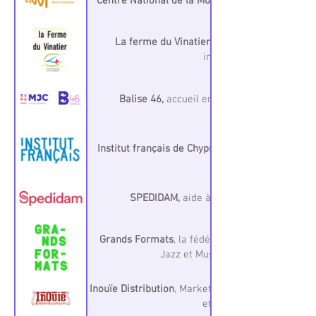
Centre National de la Musique,
La ferme du Vinatier,
action artistique, rési
installation
Balise 46,
accueil en résidence, enregistr
Institut français de Chypre,
action artistique, in
SPEDIDAM,
aide à la promotion par l’im
Grands Formats
, la fédération des grands ens
Jazz et Musiques improvisées
Inouïe Distribution
, Marketing digital, distributi
et physique