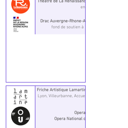
Theâtre de La Renaissance
, Oullins Lyon Metropo
en residence
Drac Auvergne-Rhone-Alpes
fond de soutien à la création Art Numeri
Friche Artistique Lamartine
, tiers-lieu, espace d
Lyon, Villeurbanne, Accueil en Residence + Pro
Opera Underground
Opera National de Lyon