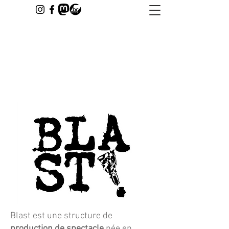
Blast est une structure de
production de spectacle
née en