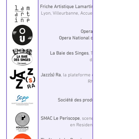
Friche Artistique Lamartine
, tiers-lieu, espace d
Lyon, Villeurbanne, Accueil en Residence + Pro
Opera Underground
Opera National de Lyon
La Baie des Singes
, Theâtre et Musique à C
d'Auvergne
Jazz(s) Ra
, la plateforme des acteurs du Jazz e
Rhône-Alpes
Société des producteurs phonographiqu
SMAC Le Periscope
, scene de musiques innovant
en Residence, programmation