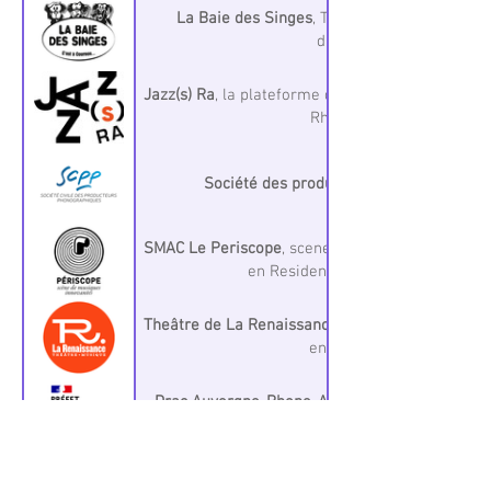
La Baie des Singes
, Theâtre et Musique à C
d'Auvergne
Jazz(s) Ra
, la plateforme des acteurs du Jazz e
Rhône-Alpes
Société des producteurs phonographiqu
SMAC Le Periscope
, scene de musiques innovant
en Residence, programmation
Theâtre de La Renaissance
, Oullins Lyon Metropo
en residence
Drac Auvergne-Rhone-Alpes
fond de soutien à la création Art Numeri